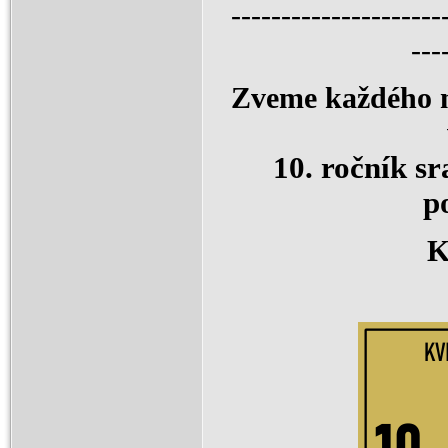
---------------------
---
Zveme každého ma
10. ročník sr
p
K