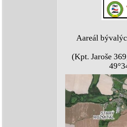
Aareál bývalýc
(Kpt. Jaroše 36
49°3