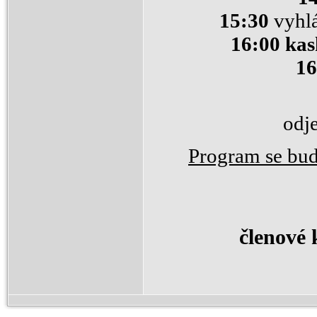
15:30
vyhl
16:00 ka
1
odj
Program se bud
členové