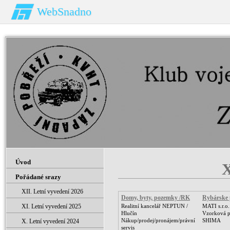
WebSnadno
Úvod
X
Pořádané srazy
XII. Letní vyvedení 2026
Domy, byty, pozemky /RK
Rybárske 
XI. Letní vyvedení 2025
Realitní kancelář NEPTUN /
MATI s.r.o
Hlučín
Vzorková 
Nákup/prodej/pronájem/právní
SHIMA
X. Letní vyvedení 2024
servis