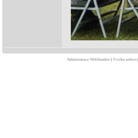
Administrace WebSnadno
|
Tvorba webový