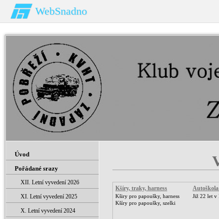
WebSnadno
Úvod
V
Pořádané srazy
XII. Letní vyvedení 2026
Kšíry, traky, harness
Autoškola
XI. Letní vyvedení 2025
Kširy pro papoušky, harness
Již 22 let v
Kšíry pro papoušky, szelki
X. Letní vyvedení 2024