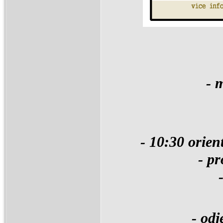
- 
- 10:30 orien
- pr
- od